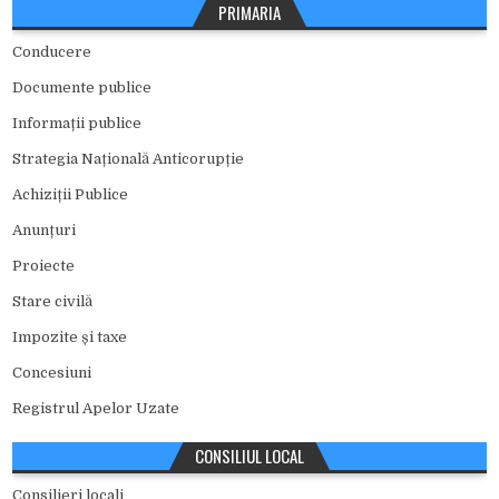
PRIMARIA
Conducere
Documente publice
Informații publice
Strategia Națională Anticorupție
Achiziții Publice
Anunțuri
Proiecte
Stare civilă
Impozite și taxe
Concesiuni
Registrul Apelor Uzate
CONSILIUL LOCAL
Consilieri locali