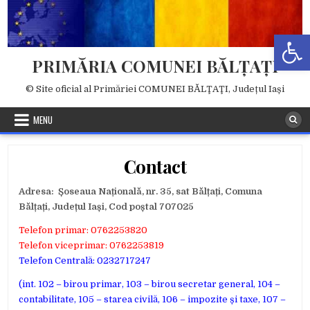
Skip
to
Deschide b
content
PRIMĂRIA COMUNEI BĂLŢAŢI
© Site oficial al Primăriei COMUNEI BĂLŢAŢI, Județul Iași
MENU
Contact
Adresa: Șoseaua Națională, nr. 35, sat Bălțați, Comuna
Bălțați, Județul Iași, Cod poștal 707025
Telefon primar: 0762253820
Telefon viceprimar: 0762253819
Telefon Centrală: 0232717247
(int. 102 – birou primar, 103 – birou secretar general, 104 –
contabilitate, 105 – starea civilă, 106 – impozite și taxe, 107 –